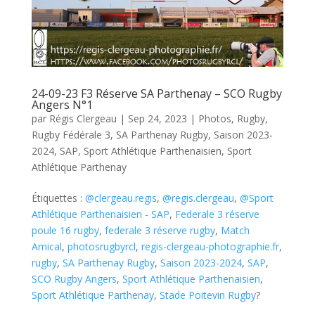
24-09-23 F3 Réserve SA Parthenay – SCO Rugby
Angers N°1
par
Régis Clergeau
|
Sep 24, 2023
|
Photos
,
Rugby
,
Rugby Fédérale 3
,
SA Parthenay Rugby
,
Saison 2023-
2024
,
SAP
,
Sport Athlétique Parthenaisien
,
Sport
Athlétique Parthenay
Étiquettes :
@clergeau.regis
,
@regis.clergeau
,
@Sport
Athlétique Parthenaisien - SAP
,
Federale 3 réserve
poule 16 rugby
,
federale 3 réserve rugby
,
Match
Amical
,
photosrugbyrcl
,
regis-clergeau-photographie.fr
,
rugby
,
SA Parthenay Rugby
,
Saison 2023-2024
,
SAP
,
SCO Rugby Angers
,
Sport Athlétique Parthenaisien
,
Sport Athlétique Parthenay
,
Stade Poitevin Rugby
?