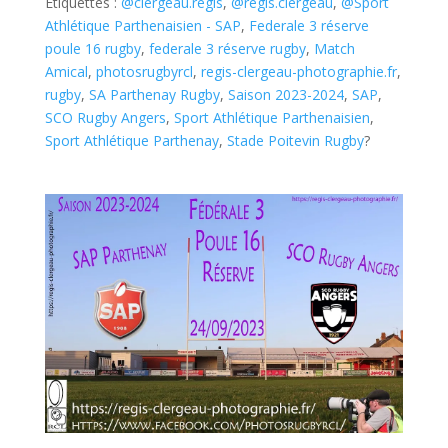
Étiquettes :
@clergeau.regis
,
@regis.clergeau
,
@Sport
Athlétique Parthenaisien - SAP
,
Federale 3 réserve
poule 16 rugby
,
federale 3 réserve rugby
,
Match
Amical
,
photosrugbyrcl
,
regis-clergeau-photographie.fr
,
rugby
,
SA Parthenay Rugby
,
Saison 2023-2024
,
SAP
,
SCO Rugby Angers
,
Sport Athlétique Parthenaisien
,
Sport Athlétique Parthenay
,
Stade Poitevin Rugby
?