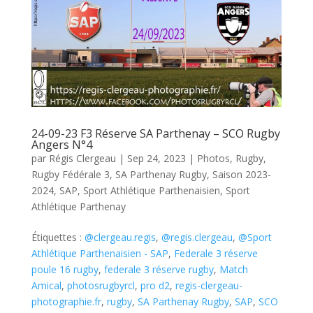
24-09-23 F3 Réserve SA Parthenay – SCO Rugby
Angers N°4
par
Régis Clergeau
|
Sep 24, 2023
|
Photos
,
Rugby
,
Rugby Fédérale 3
,
SA Parthenay Rugby
,
Saison 2023-
2024
,
SAP
,
Sport Athlétique Parthenaisien
,
Sport
Athlétique Parthenay
Étiquettes :
@clergeau.regis
,
@regis.clergeau
,
@Sport
Athlétique Parthenaisien - SAP
,
Federale 3 réserve
poule 16 rugby
,
federale 3 réserve rugby
,
Match
Amical
,
photosrugbyrcl
,
pro d2
,
regis-clergeau-
photographie.fr
,
rugby
,
SA Parthenay Rugby
,
SAP
,
SCO