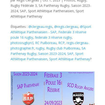
par
Régis Clergeau
|
Oct 1, 2023
|
Photos
,
Rugby
,
Rugby Fédérale 3
,
SA Parthenay Rugby
,
Saison 2023-
2024
,
SAP
,
Sport Athlétique Parthenaisien
,
Sport
Athlétique Parthenay
Étiquettes :
@clergeau.regis
,
@regis.clergeau
,
@Sport
Athlétique Parthenaisien - SAP
,
Federale 3 réserve
poule 16 rugby
,
federale 3 réserve rugby
,
photosrugbyrcl
,
RC Puilboreau
,
RCP
,
regis-clergeau-
photographie.fr
,
rugby
,
Rugby club Puilboreau
,
SA
Parthenay Rugby
,
Saison 2023-2024
,
SAP
,
Sport
Athlétique Parthenaisien
,
Sport Athlétique Parthenay
?