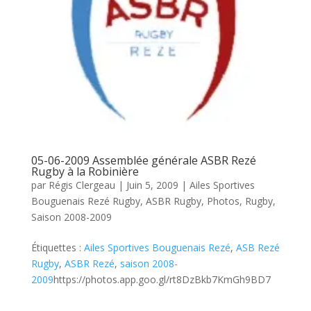
05-06-2009 Assemblée générale ASBR Rezé
Rugby à la Robinière
par
Régis Clergeau
|
Juin 5, 2009
|
Ailes Sportives
Bouguenais Rezé Rugby
,
ASBR Rugby
,
Photos
,
Rugby
,
Saison 2008-2009
Étiquettes :
Ailes Sportives Bouguenais Rezé
,
ASB Rezé
Rugby
,
ASBR Rezé
,
saison 2008-
2009
https://photos.app.goo.gl/rt8DzBkb7KmGh9BD7