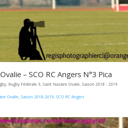
 Ovalie – SCO RC Angers N°3 Pica
gby
,
Rugby Fédérale 3
,
Saint Nazaire Ovalie
,
Saison 2018 - 2019
ire Ovalie
,
Saison 2018-2019
,
SCO RC Angers