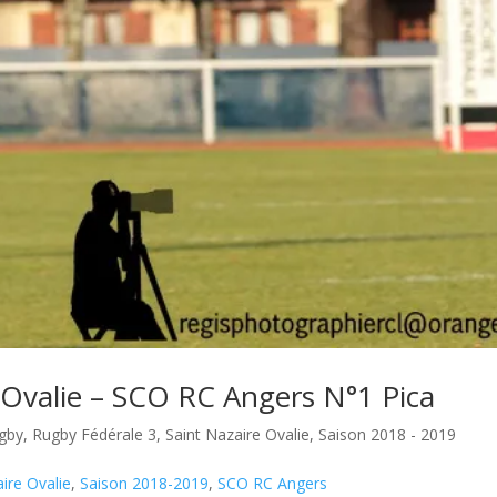
 Ovalie – SCO RC Angers N°1 Pica
gby
,
Rugby Fédérale 3
,
Saint Nazaire Ovalie
,
Saison 2018 - 2019
ire Ovalie
,
Saison 2018-2019
,
SCO RC Angers