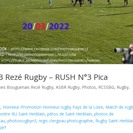
B Rezé Rugby – RUSH N°3 Pica
tives Bouguenais Rezé Rugby
,
ASBR Rugby
,
Photos
,
RCSSBG
,
Rugby
,
y
,
Honneur-Promotion Honneur rugby Pays de la Loire
,
Match de rug
ntre RU Saint Herblain
,
pétos de Saint Herblain
,
photos de
eau
,
photosrugbyrcl
,
regis-clergeau-photographie
,
Rugby Saint-Herbla
ezé
?