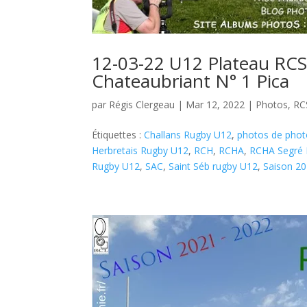
12-03-22 U12 Plateau RC
Chateaubriant N° 1 Pica
par
Régis Clergeau
|
Mar 12, 2022
|
Photos
,
RC
Étiquettes :
Challans Rugby U12
,
photos de phot
Herbretais Rugby U12
,
RCH
,
RCHA
,
RCHA Segré
Rugby U12
,
SAC
,
Saint Séb rugby U12
,
Saison 2