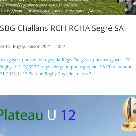
SSBG Challans RCH RCHA Segré SA
SSBG
,
Rugby
,
Saison 2021 - 2022
osrugbyrcl
,
photos de rugby de Régis Clergeau
,
photosrugbyrcl
,
RC
 Rugby U12
,
RCSSBG
,
regis-clergeau-photographie
,
SA Chateaubriant
021-2022
,
U 12 Plateau Rugby Pays de la Loire
?