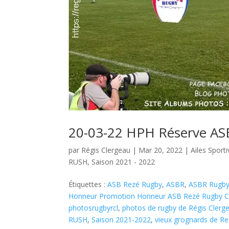
20-03-22 HPH Réserve AS
par
Régis Clergeau
|
Mar 20, 2022
|
Ailes Spor
RUSH
,
Saison 2021 - 2022
Étiquettes :
ASB Rezé Rugby
,
ASBR
,
ASBR Rugb
Honneur Promotion Honneur ASB Rezé Rugby Co
photosrugbyrcl
,
photos de rugby de Régis Clerg
RUSH
,
Saison 2021-2022
,
vieux grognards de R