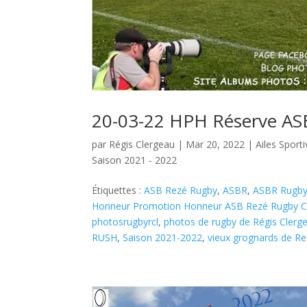
20-03-22 HPH Réserve AS
par
Régis Clergeau
|
Mar 20, 2022
|
Ailes Spor
Saison 2021 - 2022
Étiquettes :
ASB Rezé Rugby
,
ASBR
,
ASBR Rugb
Honneur Promotion Honneur ASB Rezé Rugby Co
photosrugbyrcl
,
photos de rugby de Régis Clerg
RUSH
,
Saison 2021-2022
,
vieux grognards de R