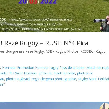
B Rezé Rugby – RUSH N°4 Pica
tives Bouguenais Rezé Rugby
,
ASBR Rugby
,
Photos
,
RCSSBG
,
Rugby
,
y
,
Honneur-Promotion Honneur rugby Pays de la Loire
,
Match de rug
ntre RU Saint Herblain
,
pétos de Saint Herblain
,
photos de
eau
,
photosrugbyrcl
,
regis-clergeau-photographie
,
Rugby Saint-Herbla
ezé
?