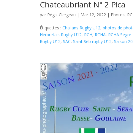
Chateaubriant N° 2 Pica
par
Régis Clergeau
|
Mar 12, 2022
|
Photos
,
RC
Étiquettes :
Challans Rugby U12
,
photos de phot
Herbretais Rugby U12
,
RCH
,
RCHA
,
RCHA Segré
Rugby U12
,
SAC
,
Saint Séb rugby U12
,
Saison 2