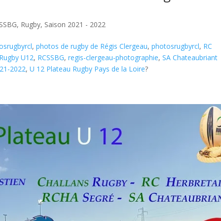
SSBG
,
Rugby
,
Saison 2021 - 2022
osrugbyrcl
,
photos de rugby de Régis Clergeau
,
photosrugbyrcl
,
RC
 Rugby U12
,
RCSSBG
,
regis-clergeau-photographie
,
SA Chateaubriant
021-2022
,
U 12 Plateau Rugby Pays de la Loire
?