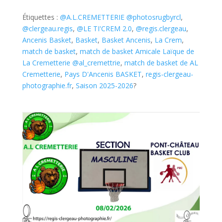
Étiquettes :
@A.L.CREMETTERIE @photosrugbyrcl
,
@clergeau.regis
,
@LE TI'CREM 2.0
,
@regis.clergeau
,
Ancenis Basket
,
Basket
,
Basket Ancenis
,
La Crem
,
match de basket
,
match de basket Amicale Laïque de
La Cremetterie @al_cremettrie
,
match de basket de AL
Cremetterie
,
Pays D'Ancenis BASKET
,
regis-clergeau-
photographie.fr
,
Saison 2025-2026
?