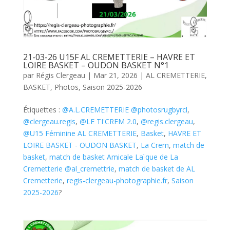
21-03-26 U15F AL CREMETTERIE – HAVRE ET
LOIRE BASKET – OUDON BASKET N°1
par
Régis Clergeau
|
Mar 21, 2026
|
AL CREMETTERIE
,
BASKET
,
Photos
,
Saison 2025-2026
Étiquettes :
@A.L.CREMETTERIE @photosrugbyrcl
,
@clergeau.regis
,
@LE TI'CREM 2.0
,
@regis.clergeau
,
@U15 Féminine AL CREMETTERIE
,
Basket
,
HAVRE ET
LOIRE BASKET - OUDON BASKET
,
La Crem
,
match de
basket
,
match de basket Amicale Laïque de La
Cremetterie @al_cremettrie
,
match de basket de AL
Cremetterie
,
regis-clergeau-photographie.fr
,
Saison
2025-2026
?