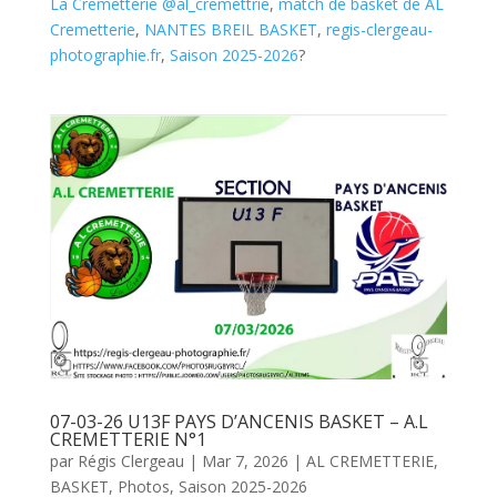
La Cremetterie @al_cremettrie
,
match de basket de AL
Cremetterie
,
NANTES BREIL BASKET
,
regis-clergeau-
photographie.fr
,
Saison 2025-2026
?
07-03-26 U13F PAYS D’ANCENIS BASKET – A.L
CREMETTERIE N°1
par
Régis Clergeau
|
Mar 7, 2026
|
AL CREMETTERIE
,
BASKET
,
Photos
,
Saison 2025-2026