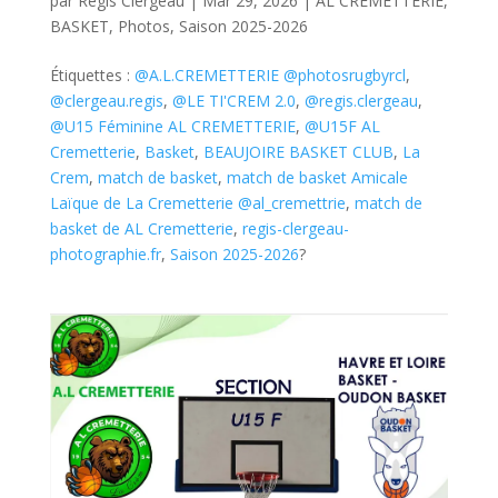
par
Régis Clergeau
|
Mar 29, 2026
|
AL CREMETTERIE
,
BASKET
,
Photos
,
Saison 2025-2026
Étiquettes :
@A.L.CREMETTERIE @photosrugbyrcl
,
@clergeau.regis
,
@LE TI'CREM 2.0
,
@regis.clergeau
,
@U15 Féminine AL CREMETTERIE
,
@U15F AL
Cremetterie
,
Basket
,
BEAUJOIRE BASKET CLUB
,
La
Crem
,
match de basket
,
match de basket Amicale
Laïque de La Cremetterie @al_cremettrie
,
match de
basket de AL Cremetterie
,
regis-clergeau-
photographie.fr
,
Saison 2025-2026
?