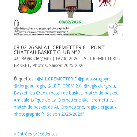
08-02-26 SM A.L. CREMETTERIE – PONT-
CHÂTEAU BASKET CLUB N°2
par
Régis Clergeau
|
Fév 8, 2026
|
AL CREMETTERIE
,
BASKET
,
Photos
,
Saison 2025-2026
Étiquettes :
@A.L.CREMETTERIE @photosrugbyrcl
,
@clergeau.regis
,
@LE TI'CREM 2.0
,
@regis.clergeau
,
Basket
,
La Crem
,
match de basket
,
match de basket
Amicale Laïque de La Cremetterie @al_cremettrie
,
match de basket de AL Cremetterie
,
regis-clergeau-
photographie.fr
,
Saison 2025-2026
?
« Entrées précédentes