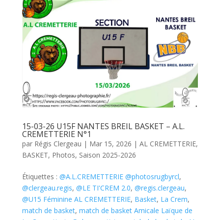
15-03-26 U15F NANTES BREIL BASKET – A.L.
CREMETTERIE N°1
par
Régis Clergeau
|
Mar 15, 2026
|
AL CREMETTERIE
,
BASKET
,
Photos
,
Saison 2025-2026
Étiquettes :
@A.L.CREMETTERIE @photosrugbyrcl
,
@clergeau.regis
,
@LE TI'CREM 2.0
,
@regis.clergeau
,
@U15 Féminine AL CREMETTERIE
,
Basket
,
La Crem
,
match de basket
,
match de basket Amicale Laïque de