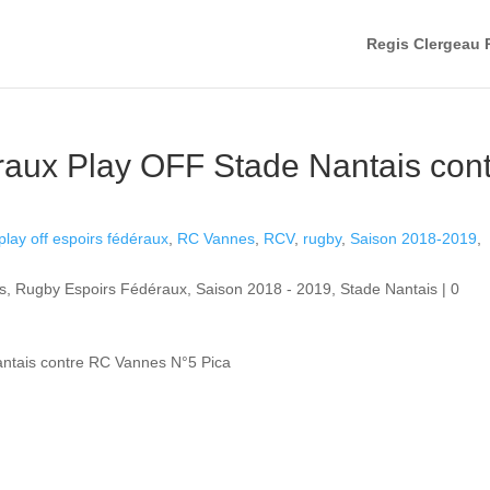
Regis Clergeau 
raux Play OFF Stade Nantais con
play off espoirs fédéraux
,
RC Vannes
,
RCV
,
rugby
,
Saison 2018-2019
,
s
,
Rugby Espoirs Fédéraux
,
Saison 2018 - 2019
,
Stade Nantais
|
0