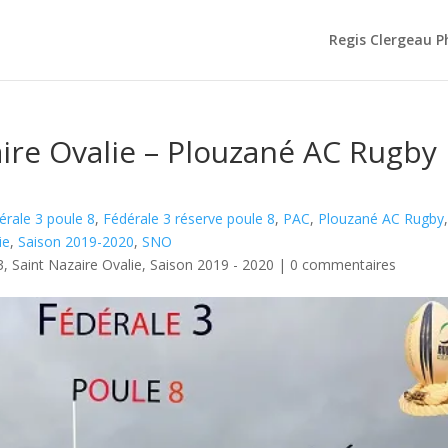
Regis Clergeau 
aire Ovalie – Plouzané AC Rugby
érale 3 poule 8
,
Fédérale 3 réserve poule 8
,
PAC
,
Plouzané AC Rugby
ie
,
Saison 2019-2020
,
SNO
3
,
Saint Nazaire Ovalie
,
Saison 2019 - 2020
|
0 commentaires