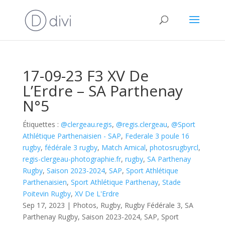
17-09-23 F3 XV De
L’Erdre – SA Parthenay
N°5
Étiquettes :
@clergeau.regis
,
@regis.clergeau
,
@Sport
Athlétique Parthenaisien - SAP
,
Federale 3 poule 16
rugby
,
fédérale 3 rugby
,
Match Amical
,
photosrugbyrcl
,
regis-clergeau-photographie.fr
,
rugby
,
SA Parthenay
Rugby
,
Saison 2023-2024
,
SAP
,
Sport Athlétique
Parthenaisien
,
Sport Athlétique Parthenay
,
Stade
Poitevin Rugby
,
XV De L'Erdre
Sep 17, 2023
|
Photos
,
Rugby
,
Rugby Fédérale 3
,
SA
Parthenay Rugby
,
Saison 2023-2024
,
SAP
,
Sport