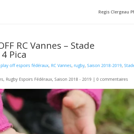
Regis Clergeau 
 OFF RC Vannes – Stade
4 Pica
,
play off espoirs fédéraux
,
RC Vannes
,
rugby
,
Saison 2018-2019
,
Stad
es
,
Rugby Espoirs Fédéraux
,
Saison 2018 - 2019
|
0 commentaires