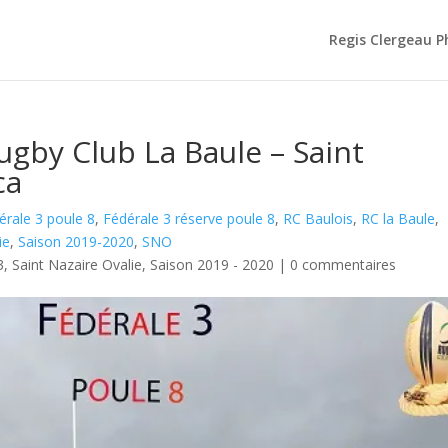
Regis Clergeau 
ugby Club La Baule – Saint
ca
érale 3 poule 8
,
Fédérale 3 réserve poule 8
,
RC Baulois
,
RC la Baule
,
ie
,
Saison 2019-2020
,
SNO
3
,
Saint Nazaire Ovalie
,
Saison 2019 - 2020
|
0 commentaires