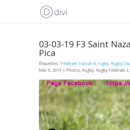
03-03-19 F3 Saint Naza
Pica
Étiquettes :
Fédérale 3 poule 8
,
rugby
,
Rugby Clu
Mar 3, 2019
|
Photos
,
Rugby
,
Rugby Fédérale 3