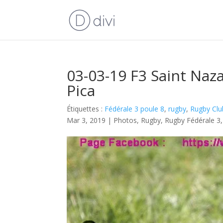
03-03-19 F3 Saint Naza
Pica
Étiquettes :
Fédérale 3 poule 8
,
rugby
,
Rugby Clu
Mar 3, 2019
|
Photos
,
Rugby
,
Rugby Fédérale 3