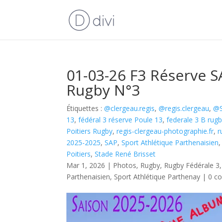
01-03-26 F3 Réserve S
Rugby N°3
Étiquettes :
@clergeau.regis
,
@regis.clergeau
,
@S
13
,
fédéral 3 réserve Poule 13
,
federale 3 B rug
Poitiers Rugby
,
regis-clergeau-photographie.fr
,
r
2025-2025
,
SAP
,
Sport Athlétique Parthenaisien
Poitiers
,
Stade René Brisset
Mar 1, 2026
|
Photos
,
Rugby
,
Rugby Fédérale 3
Parthenaisien
,
Sport Athlétique Parthenay
|
0 c