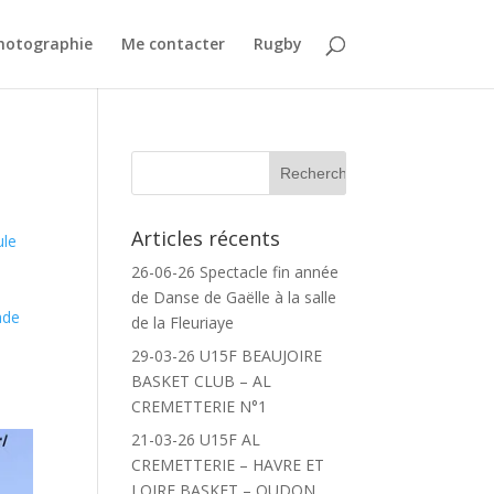
Photographie
Me contacter
Rugby
Articles récents
ule
26-06-26 Spectacle fin année
n
de Danse de Gaëlle à la salle
ade
de la Fleuriaye
29-03-26 U15F BEAUJOIRE
BASKET CLUB – AL
CREMETTERIE N°1
21-03-26 U15F AL
CREMETTERIE – HAVRE ET
LOIRE BASKET – OUDON