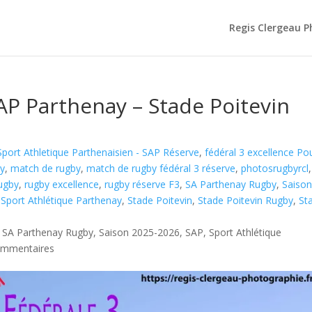
Regis Clergeau 
AP Parthenay – Stade Poitevin
port Athletique Parthenaisien - SAP Réserve
,
fédéral 3 excellence Po
by
,
match de rugby
,
match de rugby fédéral 3 réserve
,
photosrugbyrcl
,
ugby
,
rugby excellence
,
rugby réserve F3
,
SA Parthenay Rugby
,
Saiso
,
Sport Athlétique Parthenay
,
Stade Poitevin
,
Stade Poitevin Rugby
,
St
,
SA Parthenay Rugby
,
Saison 2025-2026
,
SAP
,
Sport Athlétique
ommentaires